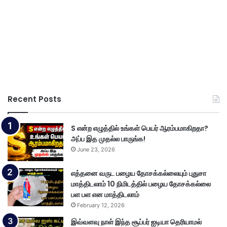
Recent Posts
S என்ற எழுத்தில் உங்கள் பெயர் ஆரம்பமாகிறதா?
அப்ப இத முதல்ல பாருங்க!
June 23, 2026
எத்தனை வருட பழைய தோசக்கல்லையும் புதுசா
மாத்திடலாம் 10 நிமிடத்தில் பழைய தோசக்கல்லை
பள பள என மாத்திடலாம்
February 12, 2026
இவ்வளவு நாள் இந்த சூப்பர் ஐடியா தெரியாமல்