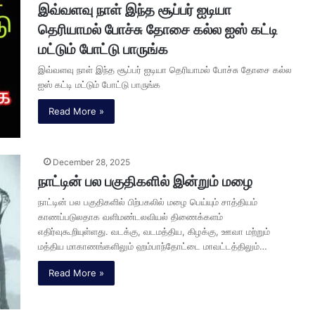
இவ்வளவு நாள் இந்த சூப்பர் ஐடியா
தெரியாமல் போச்சு தோசை கல்ல ஐஸ் கட்டி
மட்டும் போட்டு பாருங்க
இவ்வளவு நாள் இந்த சூப்பர் ஐடியா தெரியாமல் போச்சு தோசை கல்ல
ஐஸ் கட்டி மட்டும் போட்டு பாருங்க
Read More »
December 28, 2025
நாட்டின் பல பகுதிகளில் இன்றும் மழை
நாட்டின் பல பகுதிகளில் பிற்பகலில் மழை பெய்யும் சாத்தியம்
காணப்படுலதாக வளிமண்டலவியல் திணைக்களம்
எதிர்வுகூறியுள்ளது. வடக்கு, வடமத்திய, கிழக்கு, ஊவா மற்றும்
மத்திய மாகாணங்களிலும் ஹம்பாந்தோட்டை மாவட்டத்திலும்…
Read More »