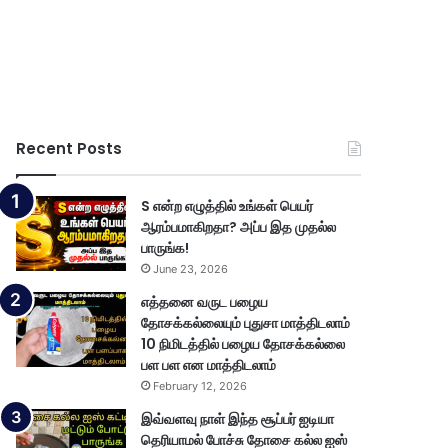
Recent Posts
S என்ற எழுத்தில் உங்கள் பெயர்
ஆரம்பமாகிறதா? அப்ப இத முதல்ல
பாருங்க!
June 23, 2026
எத்தனை வருட பழைய
தோசக்கல்லையும் புதுசா மாத்திடலாம்
10 நிமிடத்தில் பழைய தோசக்கல்லை
பள பள என மாத்திடலாம்
February 12, 2026
இவ்வளவு நாள் இந்த சூப்பர் ஐடியா
தெரியாமல் போச்சு தோசை கல்ல ஐஸ்