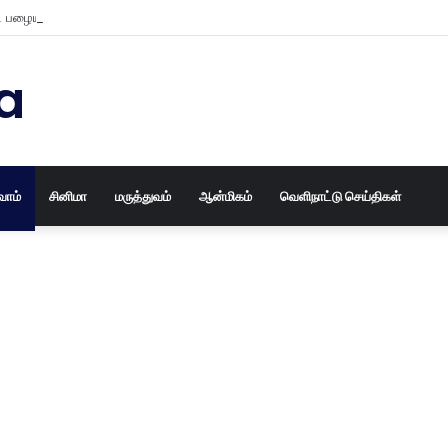
பழைய தோசக்கல்லையும் புதுசா மாத்திடலாம் 10 நிமிடத்தில் பழைய தோசக்கல்லை
a
வோம்
சினிமா
மருத்துவம்
ஆன்மிகம்
வெளிநாட்டு செய்திகள்