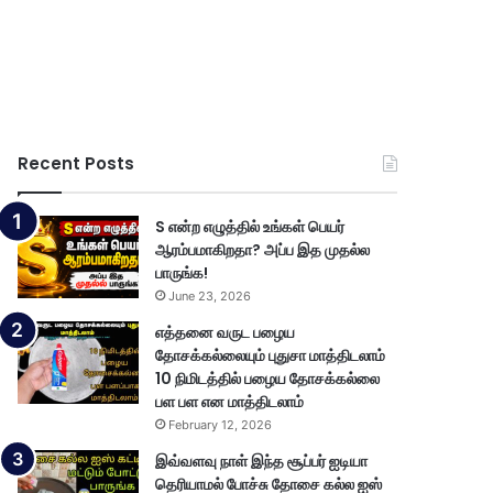
Recent Posts
S என்ற எழுத்தில் உங்கள் பெயர்
ஆரம்பமாகிறதா? அப்ப இத முதல்ல
பாருங்க!
June 23, 2026
எத்தனை வருட பழைய
தோசக்கல்லையும் புதுசா மாத்திடலாம்
10 நிமிடத்தில் பழைய தோசக்கல்லை
பள பள என மாத்திடலாம்
February 12, 2026
இவ்வளவு நாள் இந்த சூப்பர் ஐடியா
தெரியாமல் போச்சு தோசை கல்ல ஐஸ்