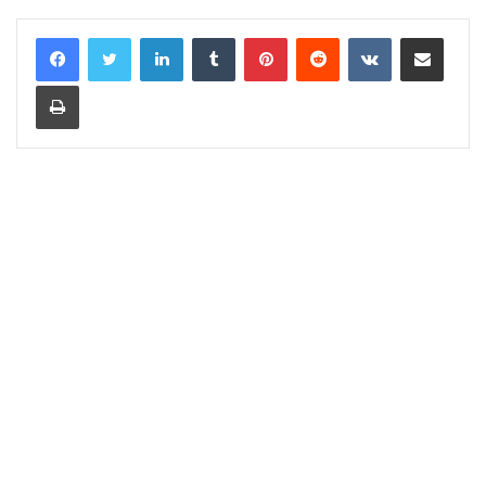
LinkedIn
Tumblr
Pinterest
Reddit
VKontakte
Share via Email
Print