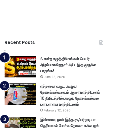
Recent Posts
S என்ற எழுத்தில் உங்கள் பெயர்
ஆரம்பமாகிறதா? அப்ப இத முதல்ல
பாருங்க!
June 23, 2026
எத்தனை வருட பழைய
தோசக்கல்லையும் புதுசா மாத்திடலாம்
10 நிமிடத்தில் பழைய தோசக்கல்லை
பள பள என மாத்திடலாம்
February 12, 2026
இவ்வளவு நாள் இந்த சூப்பர் ஐடியா
தெரியாமல் போச்சு தோசை கல்ல ஐஸ்