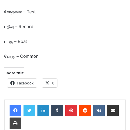
சோதனை – Test
பதிவு – Record
படகு – Boat
பொது – Common
Share this:
Facebook
X
LinkedIn
Tumblr
Pinterest
Reddit
VKontakte
Share via Email
Print