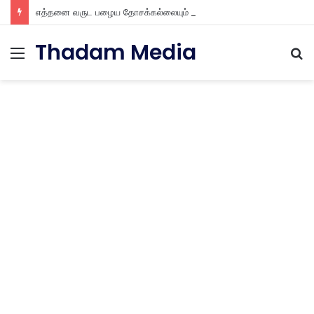
எத்தனை வருட பழைய தோசக்கல்லையும் புதுசா மாத்திடலாம் 10 நிமிடத்தில் பழைய தோசக்கல்லை பள பள என மாத்திடலாம்
Thadam Media
Menu
S
fo