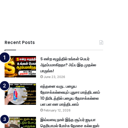
Recent Posts
S என்ற எழுத்தில் உங்கள் பெயர்
ஆரம்பமாகிறதா? அப்ப இத முதல்ல
பாருங்க!
June 23, 2026
எத்தனை வருட பழைய
தோசக்கல்லையும் புதுசா மாத்திடலாம்
10 நிமிடத்தில் பழைய தோசக்கல்லை
பள பள என மாத்திடலாம்
February 12, 2026
இவ்வளவு நாள் இந்த சூப்பர் ஐடியா
தெரியாமல் போச்சு தோசை கல்ல ஐஸ்