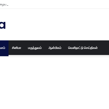
ைய தோசக்கல்லையும் புதுசா மாத்திடலாம் 10 நிமிடத்தில் பழைய தோசக்கல்லை பள
a
வோம்
சினிமா
மருத்துவம்
ஆன்மிகம்
வெளிநாட்டு செய்திகள்