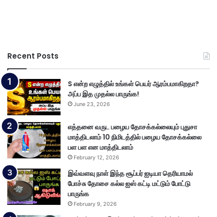
Recent Posts
S என்ற எழுத்தில் உங்கள் பெயர் ஆரம்பமாகிறதா?
அப்ப இத முதல்ல பாருங்க!
June 23, 2026
எத்தனை வருட பழைய தோசக்கல்லையும் புதுசா
மாத்திடலாம் 10 நிமிடத்தில் பழைய தோசக்கல்லை
பள பள என மாத்திடலாம்
February 12, 2026
இவ்வளவு நாள் இந்த சூப்பர் ஐடியா தெரியாமல்
போச்சு தோசை கல்ல ஐஸ் கட்டி மட்டும் போட்டு
பாருங்க
February 9, 2026