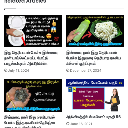
Related Articles
இது தெரியாமல் போச்சு இவ்வளவு
இவ்வளவு நாள் இது தெரியாமல்
நாள் டாய்லெட்ல உப்பு போட்டு
போச்சு இதுவரை தெரியாத ரகசிய
பாருங்க❗ஷாக் ஆயிடுவிங்க
கிச்சன் குறிப்புகள்
July 11, 2024
December 27, 2024
ஆங்கிலத்தில் பேசுவோம் பகுதி 66
இவ்வளவு நாள் இது தெரியாமல்
போச்சு இந்த ரகசியம் தெரிஞ்சா
June 16, 2021
காசு பல ஆயிரம் மிச்சம்