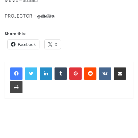
MEME – போன்மி
PROJECTOR – ஒளிவீச்சு
Share this:
Facebook
X
LinkedIn
Tumblr
Pinterest
Reddit
VKontakte
Share via Email
Print