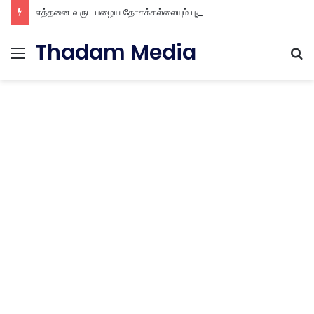
எத்தனை வருட பழைய தோசக்கல்லையும் புதுசா மாத்திடலாம் 10 நிமிடத்தில் பழைய தோசக்கல்லை பள பள என மாத்திடலாம்
Thadam Media
Menu
S
fo