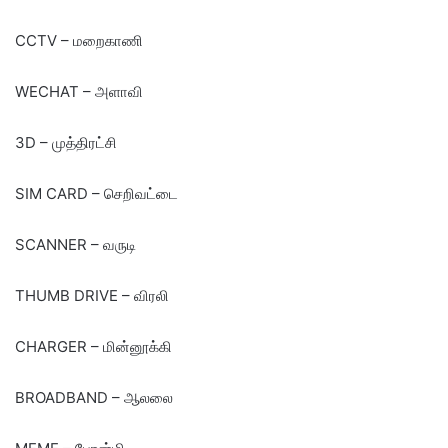
CCTV – மறைகாணி
WECHAT – அளாவி
3D – முத்திரட்சி
SIM CARD – செறிவட்டை
SCANNER – வருடி
THUMB DRIVE – விரலி
CHARGER – மின்னூக்கி
BROADBAND – ஆலலை