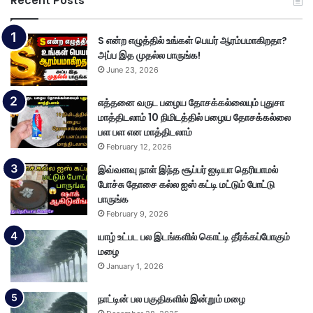
Recent Posts
S என்ற எழுத்தில் உங்கள் பெயர் ஆரம்பமாகிறதா?
அப்ப இத முதல்ல பாருங்க!
June 23, 2026
எத்தனை வருட பழைய தோசக்கல்லையும் புதுசா
மாத்திடலாம் 10 நிமிடத்தில் பழைய தோசக்கல்லை
பள பள என மாத்திடலாம்
February 12, 2026
இவ்வளவு நாள் இந்த சூப்பர் ஐடியா தெரியாமல்
போச்சு தோசை கல்ல ஐஸ் கட்டி மட்டும் போட்டு
பாருங்க
February 9, 2026
யாழ் உட்பட பல இடங்களில் கொட்டி தீர்க்கப்போகும்
மழை
January 1, 2026
நாட்டின் பல பகுதிகளில் இன்றும் மழை