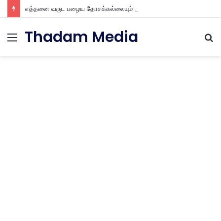
எத்தனை வருட பழைய தோசக்கல்லையும் புதுசா மாத்திடலாம் 10 நிமிடத்தில் பழைய தோசக்கல்லை பள பள என மாத்திடலாம்
Thadam Media
Menu
S
fo