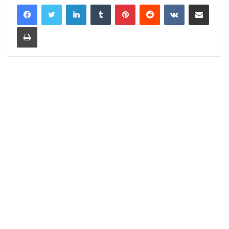
LinkedIn
Tumblr
Pinterest
Reddit
VKontakte
Share via Email
Print