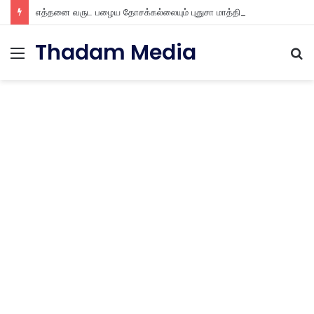
எத்தனை வருட பழைய தோசக்கல்லையும் புதுசா மாத்திடலாம் 10 நிமிடத்தில் பழைய தோசக்கல்லை பள பள என மாத்திடலாம்
Thadam Media
Menu
S
fo