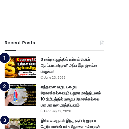
Recent Posts
S என்ற எழுத்தில் உங்கள் பெயர்
ஆரம்பமாகிறதா? அப்ப இத முதல்ல
பாருங்க!
June 23, 2026
எத்தனை வருட பழைய
தோசக்கல்லையும் புதுசா மாத்திடலாம்
10 நிமிடத்தில் பழைய தோசக்கல்லை
பள பள என மாத்திடலாம்
February 12, 2026
இவ்வளவு நாள் இந்த சூப்பர் ஐடியா
தெரியாமல் போச்சு தோசை கல்ல ஐஸ்