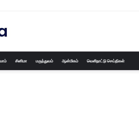
 பழைய தோசக்கல்லையும் புதுசா மாத்திடலாம் 10 நிமிடத்தில் பழைய தோசக்கல்லை
a
வோம்
சினிமா
மருத்துவம்
ஆன்மிகம்
வெளிநாட்டு செய்திகள்