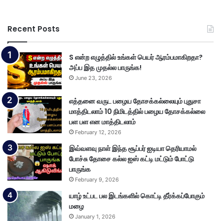
Recent Posts
S என்ற எழுத்தில் உங்கள் பெயர் ஆரம்பமாகிறதா?
அப்ப இத முதல்ல பாருங்க!
June 23, 2026
எத்தனை வருட பழைய தோசக்கல்லையும் புதுசா
மாத்திடலாம் 10 நிமிடத்தில் பழைய தோசக்கல்லை
பள பள என மாத்திடலாம்
February 12, 2026
இவ்வளவு நாள் இந்த சூப்பர் ஐடியா தெரியாமல்
போச்சு தோசை கல்ல ஐஸ் கட்டி மட்டும் போட்டு
பாருங்க
February 9, 2026
யாழ் உட்பட பல இடங்களில் கொட்டி தீர்க்கப்போகும்
மழை
January 1, 2026