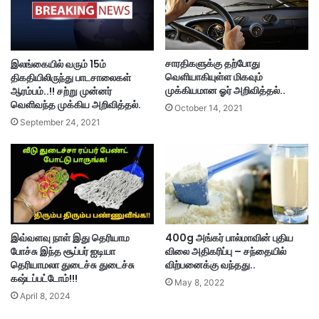
சாரதிகளுக்கு தற்போது
இலங்கையில் வரும் 15ம்
வெளியாகியுள்ள மிகவும்
திகதியிலிருந்து பாடசாலைகள்
முக்கியமான ஓர் அறிவித்தல்..
ஆரம்பம்..!! சற்று முன்னர்
வெளிவந்த முக்கிய அறிவித்தல்.
October 14, 2021
September 24, 2021
இவ்வளவு நாள் இது தெரியாம
400g அங்கர் பால்மாவின் புதிய
போச்சு இந்த சூப்பர் ஐடியா
விலை அதிகரிப்பு – சந்தையில்
தெரியாமலா துடைச்சு துடைச்சு
விற்பனைக்கு வந்தது..
கஷ்டப்பட்டோம்!!!
May 8, 2022
April 8, 2024