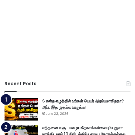
Recent Posts
S என்ற எழுத்தில் உங்கள் பெயர் ஆரம்பமாகிறதா?
அப்ப இத முதல்ல பாருங்க!
June 23, 2026
எத்தனை வருட பழைய தோசக்கல்லையும் புதுசா
மாத்திடலாம் 10 நிமிடத்தில் பழைய தோசக்கல்லை