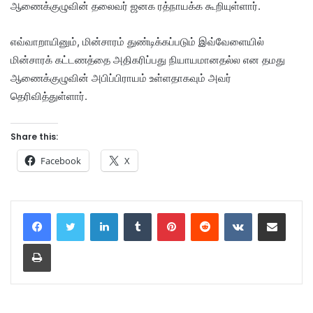
ஆணைக்குழுவின் தலைவர் ஜனக ரத்நாயக்க கூறியுள்ளார்.
எவ்வாறாயினும், மின்சாரம் துண்டிக்கப்படும் இவ்வேளையில்
மின்சாரக் கட்டணத்தை அதிகரிப்பது நியாயமானதல்ல என தமது
ஆணைக்குழுவின் அபிப்பிராயம் உள்ளதாகவும் அவர்
தெரிவித்துள்ளார்.
Share this:
Facebook
X
LinkedIn
Tumblr
Pinterest
Reddit
VKontakte
Share via Email
Print