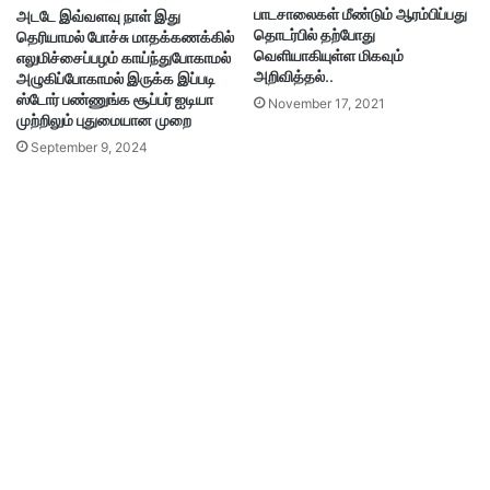
பாடசாலைகள் மீண்டும் ஆரம்பிப்பது
அடடே இவ்வளவு நாள் இது
தொடர்பில் தற்போது
தெரியாமல் போச்சு மாதக்கணக்கில்
வெளியாகியுள்ள மிகவும்
எலுமிச்சைப்பழம் காய்ந்துபோகாமல்
அறிவித்தல்..
அழுகிப்போகாமல் இருக்க இப்படி
ஸ்டோர் பண்ணுங்க சூப்பர் ஐடியா
November 17, 2021
முற்றிலும் புதுமையான முறை
September 9, 2024