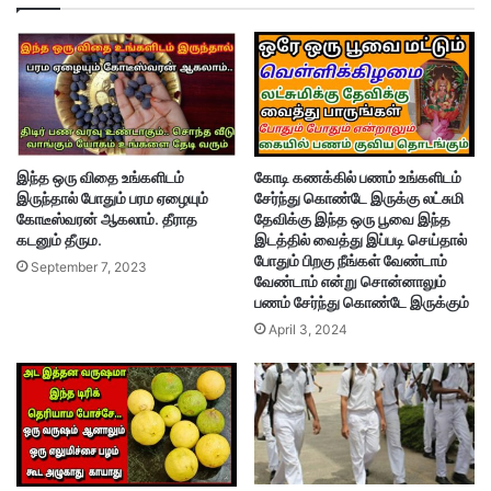
இந்த ஒரு விதை உங்களிடம்
கோடி கணக்கில் பணம் உங்களிடம்
இருந்தால் போதும் பரம ஏழையும்
சேர்ந்து கொண்டே இருக்கு லட்சுமி
கோடீஸ்வரன் ஆகலாம். தீராத
தேவிக்கு இந்த ஒரு பூவை இந்த
கடனும் தீரும.
இடத்தில் வைத்து இப்படி செய்தால்
போதும் பிறகு நீங்கள் வேண்டாம்
September 7, 2023
வேண்டாம் என்று சொன்னாலும்
பணம் சேர்ந்து கொண்டே இருக்கும்
April 3, 2024