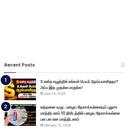
Recent Posts
S என்ற எழுத்தில் உங்கள் பெயர் ஆரம்பமாகிறதா?
அப்ப இத முதல்ல பாருங்க!
June 23, 2026
எத்தனை வருட பழைய தோசக்கல்லையும் புதுசா
மாத்திடலாம் 10 நிமிடத்தில் பழைய தோசக்கல்லை
பள பள என மாத்திடலாம்
February 12, 2026