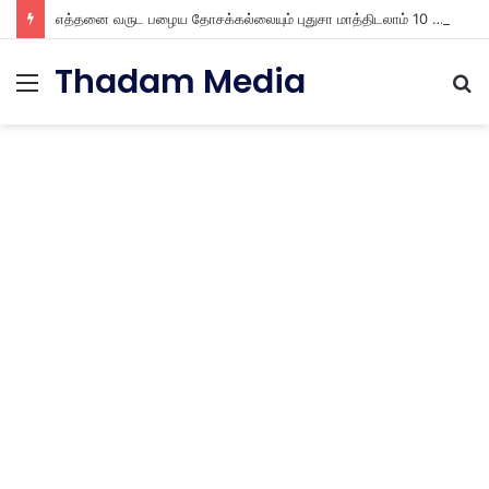
எத்தனை வருட பழைய தோசக்கல்லையும் புதுசா மாத்திடலாம் 10 நிமிடத்தில் பழைய தோசக்கல்லை பள பள என மாத்திடலாம்
Thadam Media
Menu
S
fo