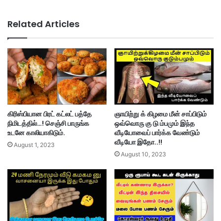
Related Articles
கிரிஸ்பியான பிரட் கட்லட் பத்தே
ஞாயிற்று க் கிழமை மீன் சாப்பிடும்
நிமிடத்தில்…! செஞ்சி பாருங்க
ஒவ்வொரு கு டு ம்பமும் இந்த
உடனே காலியாகிடும்.
வீடியோவைப் பார்க்க வேண்டும்
வீடியோ இதோ..!!
August 1, 2023
August 10, 2023