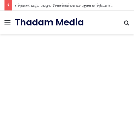
எத்தனை வருட பழைய தோசக்கல்லையும் புதுசா மாத்திடலாம் 10 நிமிடத்தில் பழைய தோசக்கல்லை பள பள என மாத்திடலாம்
Thadam Media
Menu
S
fo