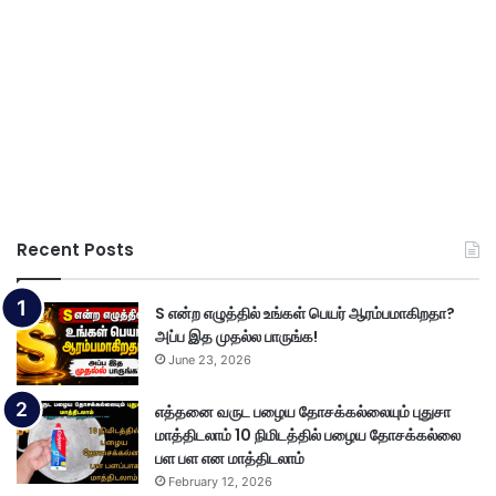
Recent Posts
S என்ற எழுத்தில் உங்கள் பெயர் ஆரம்பமாகிறதா?
அப்ப இத முதல்ல பாருங்க!
June 23, 2026
எத்தனை வருட பழைய தோசக்கல்லையும் புதுசா
மாத்திடலாம் 10 நிமிடத்தில் பழைய தோசக்கல்லை
பள பள என மாத்திடலாம்
February 12, 2026