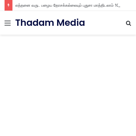
எத்தனை வருட பழைய தோசக்கல்லையும் புதுசா மாத்திடலாம் 10 நிமிடத்தில் பழைய தோசக்கல்லை பள பள என மாத்திடலாம்
Thadam Media
Menu
S
fo