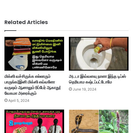
Related Articles
மிக்ஸி வச்சிருக்க எல்லாரும்
அடடா இவ்வளவு நாளா இந்த டிப்ஸ்
பாருங்க|இனி மிக்ஸி எவ்வளோ
தெரியாம கஷ்டப்பட்டோமே
வருஷம் ஆனாலும் ரிப்பேர் ஆகாது|
June 19, 2024
வேகமா அரைக்கும்
April 5, 2024