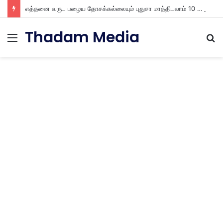
எத்தனை வருட பழைய தோசக்கல்லையும் புதுசா மாத்திடலாம் 10 நிமிடத்தில் பழைய தோசக்கல்லை பள பள என மாத்திடலாம்
Thadam Media
Menu
S
fo