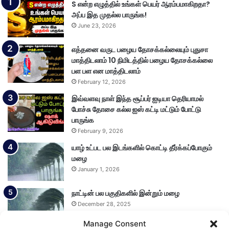
S என்ற எழுத்தில் உங்கள் பெயர் ஆரம்பமாகிறதா?
அப்ப இத முதல்ல பாருங்க!
June 23, 2026
எத்தனை வருட பழைய தோசக்கல்லையும் புதுசா
மாத்திடலாம் 10 நிமிடத்தில் பழைய தோசக்கல்லை
பள பள என மாத்திடலாம்
February 12, 2026
இவ்வளவு நாள் இந்த சூப்பர் ஐடியா தெரியாமல்
போச்சு தோசை கல்ல ஐஸ் கட்டி மட்டும் போட்டு
பாருங்க
February 9, 2026
யாழ் உட்பட பல இடங்களில் கொட்டி தீர்க்கப்போகும்
மழை
January 1, 2026
நாட்டின் பல பகுதிகளில் இன்றும் மழை
December 28, 2025
Manage Consent