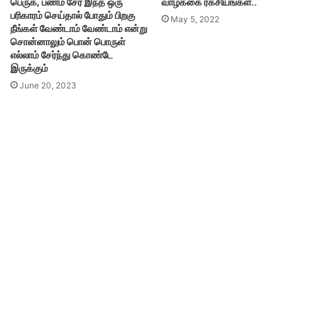
பெருக, பணம் சேர இந்த ஒரு
வாழ்க்கை ரகசியங்கள்..
பரிகாரம் செய்தால் போதும் பிறகு
May 5, 2022
நீங்கள் வேண்டாம் வேண்டாம் என்று
சொன்னாலும் பொன் பொருள்
எல்லாம் சேர்ந்து கொண்டே
இருக்கும்
June 20, 2023