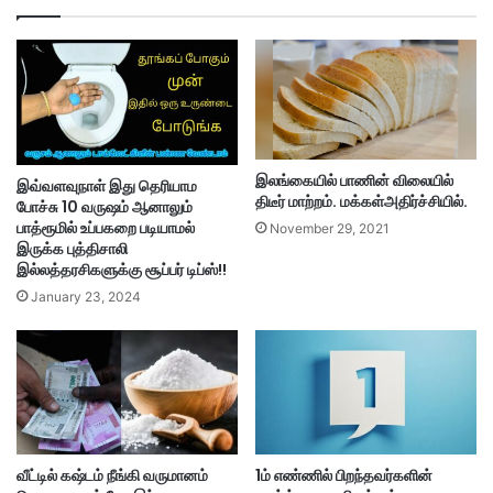
இலங்கையில் பாணின் விலையில்
இவ்வளவுநாள் இது தெரியாம
திடீர் மாற்றம். மக்கள்அதிர்ச்சியில்.
போச்சு 10 வருஷம் ஆனாலும்
பாத்ரூமில் உப்பகறை படியாமல்
November 29, 2021
இருக்க புத்திசாலி
இல்லத்தரசிகளுக்கு சூப்பர் டிப்ஸ்!!
January 23, 2024
வீட்டில் கஷ்டம் நீங்கி வருமானம்
1ம் எண்ணில் பிறந்தவர்களின்