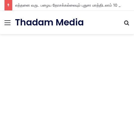
எத்தனை வருட பழைய தோசக்கல்லையும் புதுசா மாத்திடலாம் 10 நிமிடத்தில் பழைய தோசக்கல்லை பள பள என மாத்திடலாம்
Thadam Media
Menu
S
fo