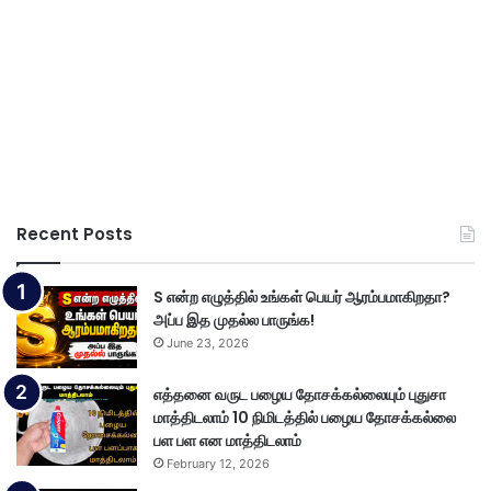
Recent Posts
S என்ற எழுத்தில் உங்கள் பெயர் ஆரம்பமாகிறதா?
அப்ப இத முதல்ல பாருங்க!
June 23, 2026
எத்தனை வருட பழைய தோசக்கல்லையும் புதுசா
மாத்திடலாம் 10 நிமிடத்தில் பழைய தோசக்கல்லை
பள பள என மாத்திடலாம்
February 12, 2026