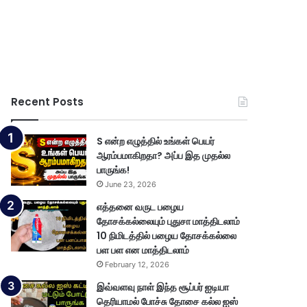
Recent Posts
S என்ற எழுத்தில் உங்கள் பெயர்
ஆரம்பமாகிறதா? அப்ப இத முதல்ல
பாருங்க!
June 23, 2026
எத்தனை வருட பழைய
தோசக்கல்லையும் புதுசா மாத்திடலாம்
10 நிமிடத்தில் பழைய தோசக்கல்லை
பள பள என மாத்திடலாம்
February 12, 2026
இவ்வளவு நாள் இந்த சூப்பர் ஐடியா
தெரியாமல் போச்சு தோசை கல்ல ஐஸ்