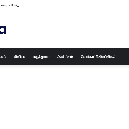
ழைய தோசக்கல்லையும் புதுசா மாத்திடலாம் 10 நிமிடத்தில் பழைய தோசக்கல்லை ப
a
வோம்
சினிமா
மருத்துவம்
ஆன்மிகம்
வெளிநாட்டு செய்திகள்