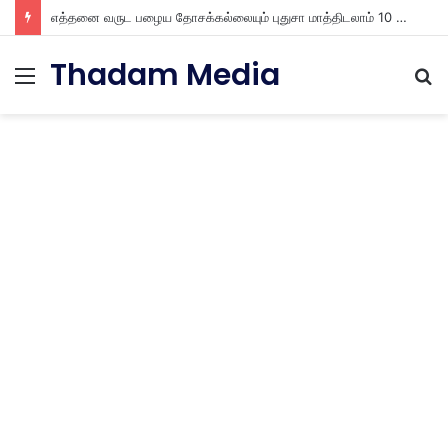
எத்தனை வருட பழைய தோசக்கல்லையும் புதுசா மாத்திடலாம் 10 நிமிடத்தில் பழைய தோசக்கல்லை பள பள என மாத்திடலாம்
Thadam Media
Menu
S
fo