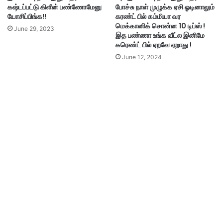
கஷ்டப்பட்டு கிளீன் பண்ணோமேனு
போச்சு நாள் முழுக்க ஏசி ஓடினாலும்
யோசிப்பிங்க!!
கரண்ட் பில் கம்மியா வர
மெக்கானிக் சொன்ன 10 டிப்ஸ் !
June 29, 2023
இத பண்ணா உங்க வீட்ல இனிமே
கரெண்ட் பில் ஏறவே ஏறாது !
June 12, 2024