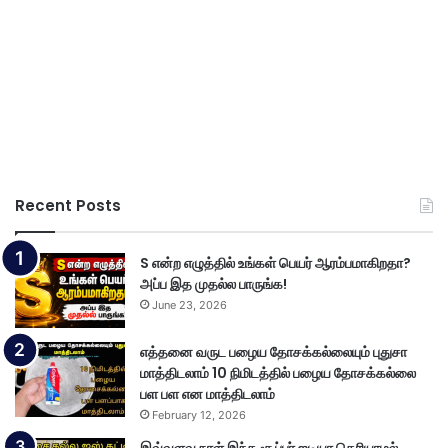
Recent Posts
S என்ற எழுத்தில் உங்கள் பெயர் ஆரம்பமாகிறதா?
அப்ப இத முதல்ல பாருங்க!
June 23, 2026
எத்தனை வருட பழைய தோசக்கல்லையும் புதுசா
மாத்திடலாம் 10 நிமிடத்தில் பழைய தோசக்கல்லை
பள பள என மாத்திடலாம்
February 12, 2026