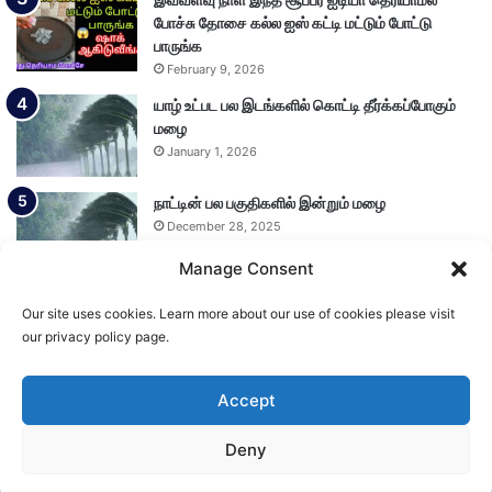
இவ்வளவு நாள் இந்த சூப்பர் ஐடியா தெரியாமல்
போச்சு தோசை கல்ல ஐஸ் கட்டி மட்டும் போட்டு
பாருங்க
February 9, 2026
யாழ் உட்பட பல இடங்களில் கொட்டி தீர்க்கப்போகும்
மழை
January 1, 2026
நாட்டின் பல பகுதிகளில் இன்றும் மழை
December 28, 2025
Manage Consent
Our site uses cookies. Learn more about our use of cookies please visit
Load More
our privacy policy page.
Accept
© Copyright 2026, All Rights Reserved
Deny