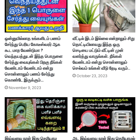
ஒன்னுமில்லாத உங்களிடம் பணம்
வீட்டில் இடம் இல்லை என்றாலும் சிறு
சேர்ந்து பெரிய கோடீஸ்வரர் ஆக
தொட்டியிலாவது இந்த ஒரு
கூட மாற வேண்டுமா ?
செடியை மட்டும் வீட்டின் முன்
வெந்தயத்துடன் இந்த பொருளை
வளர்த்து வாருங்கள். நீங்கள்
சேர்த்து வையுங்கள் பிறகு நீங்கள்
வேண்டாம் என்று சொன்னாலும்
வேண்டாம் வேண்டாம் என்று
செல்வம் உங்கள் வீடு தேடி வரும்..
சொன்னாலும் பணம் சேர்ந்து
October 23, 2023
கொண்டே இருக்கும்…
November 9, 2023
இவ்வளவு நாள் இது தெரியாம
அட இவ்வளவு நாள் இது தெரியாமல்