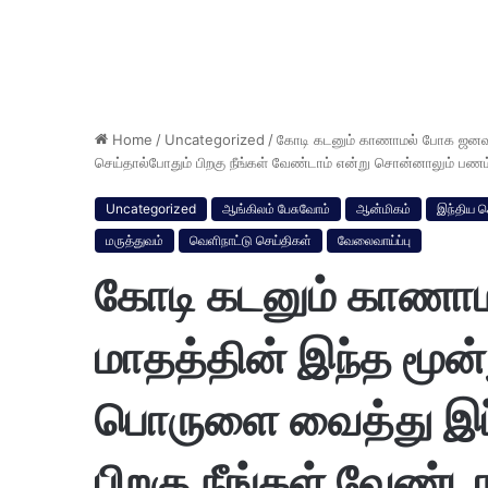
Home
/
Uncategorized
/
கோடி கடனும் காணாமல் போக ஜனவரி 
செய்தால்போதும் பிறகு நீங்கள் வேண்டாம் என்று சொன்னாலும் பணம
Uncategorized
ஆங்கிலம் பேசுவோம்
ஆன்மிகம்
இந்திய ச
மருத்துவம்
வெளிநாட்டு செய்திகள்
வேலைவாய்ப்பு
கோடி கடனும் காணா
மாதத்தின் இந்த மூன்
பொருளை வைத்து இப்
பிறகு நீங்கள் வேண்ட