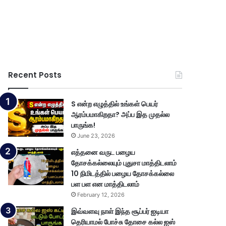
Recent Posts
S என்ற எழுத்தில் உங்கள் பெயர்
ஆரம்பமாகிறதா? அப்ப இத முதல்ல
பாருங்க!
June 23, 2026
எத்தனை வருட பழைய
தோசக்கல்லையும் புதுசா மாத்திடலாம்
10 நிமிடத்தில் பழைய தோசக்கல்லை
பள பள என மாத்திடலாம்
February 12, 2026
இவ்வளவு நாள் இந்த சூப்பர் ஐடியா
தெரியாமல் போச்சு தோசை கல்ல ஐஸ்