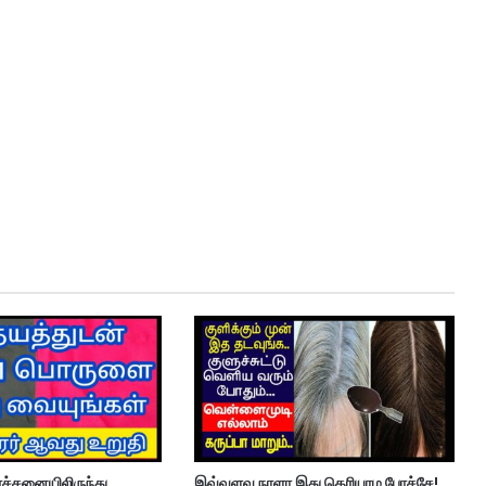
ரச்சனையிலிருந்து
இவ்வளவு நாளா இது தெரியாம போச்சே!