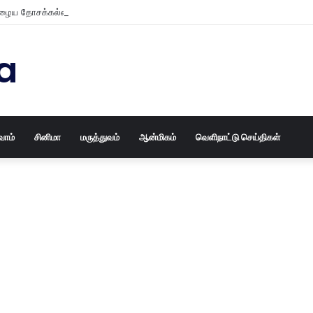
ைய தோசக்கல்லையும் புதுசா மாத்திடலாம் 10 நிமிடத்தில் பழைய தோசக்கல்லை பள
a
வோம்
சினிமா
மருத்துவம்
ஆன்மிகம்
வெளிநாட்டு செய்திகள்