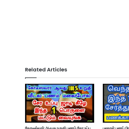
Related Articles
கோடீஸ்வரர் ஆவது உறுதி பணம் சேர உப்பு
பலநாள் பணப் பி