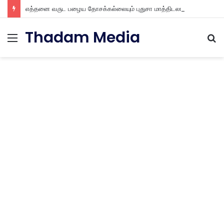
எத்தனை வருட பழைய தோசக்கல்லையும் புதுசா மாத்திடலாம் 10 நிமிடத்தில் பழைய தோசக்கல்லை பள பள என மாத்திடலாம்
Thadam Media
Menu
S
fo