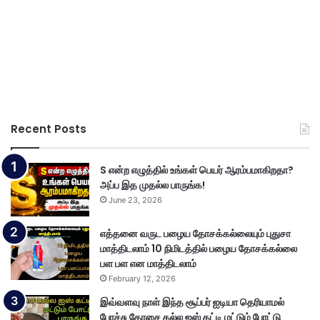
Recent Posts
S என்ற எழுத்தில் உங்கள் பெயர் ஆரம்பமாகிறதா?
அப்ப இத முதல்ல பாருங்க!
June 23, 2026
எத்தனை வருட பழைய தோசக்கல்லையும் புதுசா
மாத்திடலாம் 10 நிமிடத்தில் பழைய தோசக்கல்லை
பள பள என மாத்திடலாம்
February 12, 2026
இவ்வளவு நாள் இந்த சூப்பர் ஐடியா தெரியாமல்
போச்சு தோசை கல்ல ஐஸ் கட்டி மட்டும் போட்டு