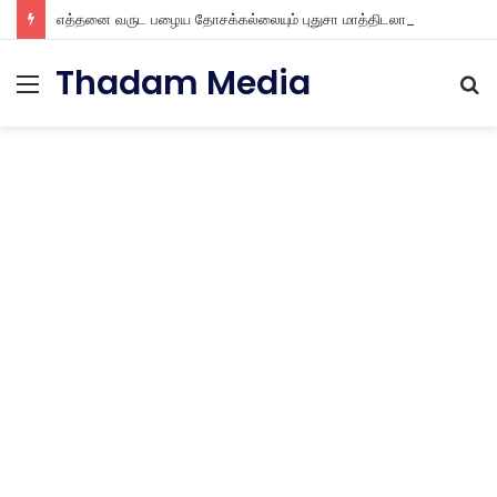
எத்தனை வருட பழைய தோசக்கல்லையும் புதுசா மாத்திடலாம் 10 நிமிடத்தில் பழைய தோசக்கல்லை பள பள என மாத்திடலாம்
Thadam Media
Menu
S
fo