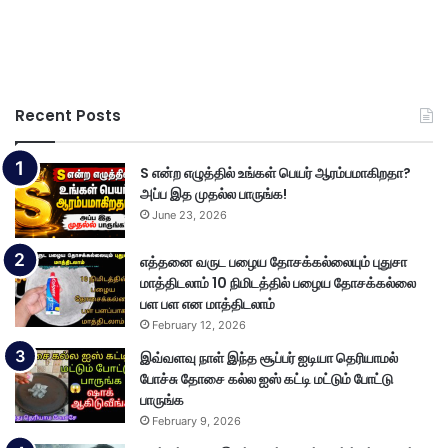
Recent Posts
S என்ற எழுத்தில் உங்கள் பெயர் ஆரம்பமாகிறதா?
அப்ப இத முதல்ல பாருங்க!
June 23, 2026
எத்தனை வருட பழைய தோசக்கல்லையும் புதுசா
மாத்திடலாம் 10 நிமிடத்தில் பழைய தோசக்கல்லை
பள பள என மாத்திடலாம்
February 12, 2026
இவ்வளவு நாள் இந்த சூப்பர் ஐடியா தெரியாமல்
போச்சு தோசை கல்ல ஐஸ் கட்டி மட்டும் போட்டு
பாருங்க
February 9, 2026