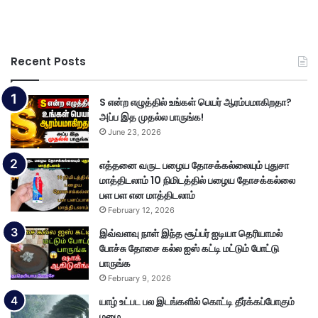
Recent Posts
S என்ற எழுத்தில் உங்கள் பெயர் ஆரம்பமாகிறதா?
அப்ப இத முதல்ல பாருங்க!
June 23, 2026
எத்தனை வருட பழைய தோசக்கல்லையும் புதுசா
மாத்திடலாம் 10 நிமிடத்தில் பழைய தோசக்கல்லை
பள பள என மாத்திடலாம்
February 12, 2026
இவ்வளவு நாள் இந்த சூப்பர் ஐடியா தெரியாமல்
போச்சு தோசை கல்ல ஐஸ் கட்டி மட்டும் போட்டு
பாருங்க
February 9, 2026
யாழ் உட்பட பல இடங்களில் கொட்டி தீர்க்கப்போகும்
மழை