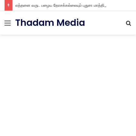
எத்தனை வருட பழைய தோசக்கல்லையும் புதுசா மாத்திடலாம் 10 நிமிடத்தில் பழைய தோசக்கல்லை பள பள என மாத்திடலாம்
Thadam Media
Menu
S
fo