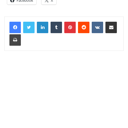
Facebook
X
LinkedIn
Tumblr
Pinterest
Reddit
VKontakte
Share via Email
Print