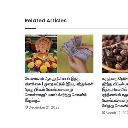
Related Articles
கோடீஸ்வரர் ஆவது நிச்சயம் இந்த
கழுத்தை நெரிக்
விளக்கை 1 முறை மட்டும் இப்படி ஏற்றுங்கள்
தீர்ந்து வீட்டில
பிறகு நீங்கள் வேண்டாம் என்று
இந்த திசையில் 
சொன்னாலும் பணம் சேர்த்து கொண்டே
ஏற்றினால் போதும
இருக்கும்
வேண்டாம் என்
சேர்ந்து கொண்ட
December 21, 2023
March 12, 20