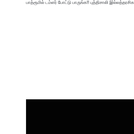
பாத்ரூமில் டம்ளர் போட்டு பாருங்க!! புத்திசாலி இல்லத்தரசிகளு