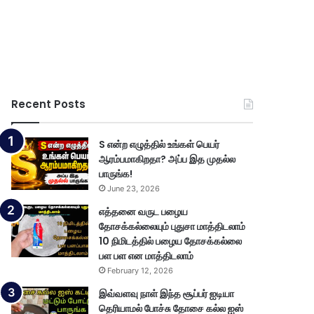
Recent Posts
S என்ற எழுத்தில் உங்கள் பெயர்
ஆரம்பமாகிறதா? அப்ப இத முதல்ல
பாருங்க!
June 23, 2026
எத்தனை வருட பழைய
தோசக்கல்லையும் புதுசா மாத்திடலாம்
10 நிமிடத்தில் பழைய தோசக்கல்லை
பள பள என மாத்திடலாம்
February 12, 2026
இவ்வளவு நாள் இந்த சூப்பர் ஐடியா
தெரியாமல் போச்சு தோசை கல்ல ஐஸ்