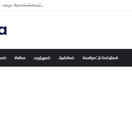
 பழைய தோசக்கல்லையும் புதுசா மாத்திடலாம் 10 நிமிடத்தில் பழைய தோசக்கல்லை
a
வோம்
சினிமா
மருத்துவம்
ஆன்மிகம்
வெளிநாட்டு செய்திகள்