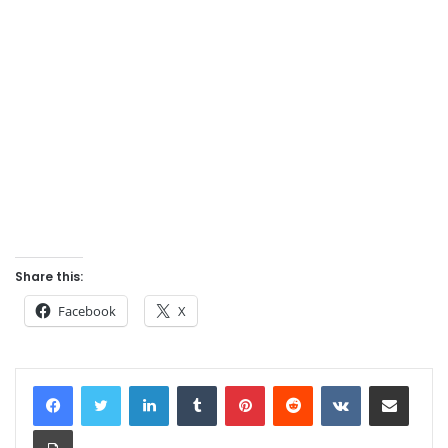
Share this:
Facebook
X
LinkedIn
Tumblr
Pinterest
Reddit
VKontakte
Share via Email
Print