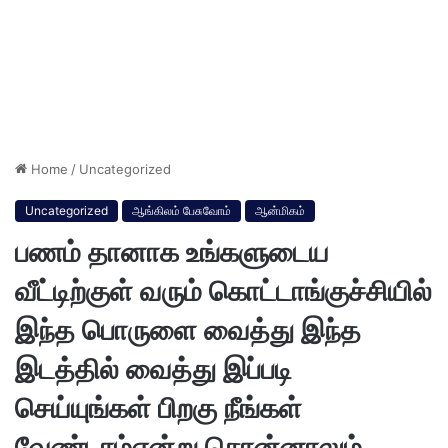
Home
/
Uncategorized
Uncategorized
ஆங்கிலம் பேசுவோம்
ஆன்மிகம்
பணம் தானாக உங்களுடைய
வீட்டிற்குள் வரும் கொட்டாங்குச்சியில்
இந்த பொருளை வைத்து இந்த
இடத்தில் வைத்து இப்படி
செய்யுங்கள் பிறகு நீங்கள்
வேண்டாம்என்று சொன்னாலும்