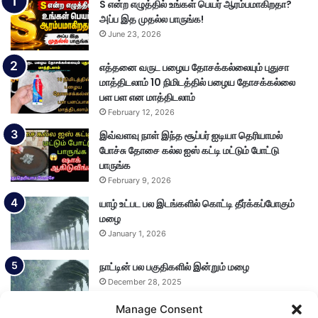
S என்ற எழுத்தில் உங்கள் பெயர் ஆரம்பமாகிறதா?
அப்ப இத முதல்ல பாருங்க!
June 23, 2026
எத்தனை வருட பழைய தோசக்கல்லையும் புதுசா
மாத்திடலாம் 10 நிமிடத்தில் பழைய தோசக்கல்லை
பள பள என மாத்திடலாம்
February 12, 2026
இவ்வளவு நாள் இந்த சூப்பர் ஐடியா தெரியாமல்
போச்சு தோசை கல்ல ஐஸ் கட்டி மட்டும் போட்டு
பாருங்க
February 9, 2026
யாழ் உட்பட பல இடங்களில் கொட்டி தீர்க்கப்போகும்
மழை
January 1, 2026
நாட்டின் பல பகுதிகளில் இன்றும் மழை
December 28, 2025
Manage Consent