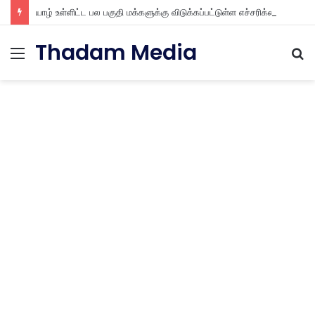
யாழ் உள்ளிட்ட பல பகுதி மக்களுக்கு விடுக்கப்பட்டுள்ள எச்சரிக்கை
Thadam Media
Menu
S
fo