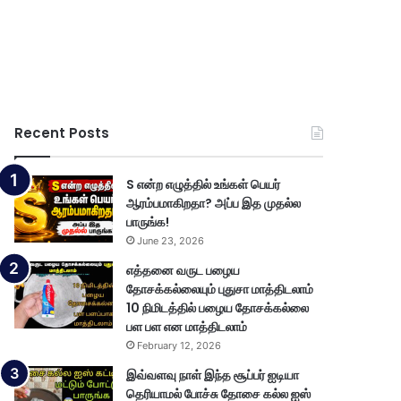
Recent Posts
S என்ற எழுத்தில் உங்கள் பெயர்
ஆரம்பமாகிறதா? அப்ப இத முதல்ல
பாருங்க!
June 23, 2026
எத்தனை வருட பழைய
தோசக்கல்லையும் புதுசா மாத்திடலாம்
10 நிமிடத்தில் பழைய தோசக்கல்லை
பள பள என மாத்திடலாம்
February 12, 2026
இவ்வளவு நாள் இந்த சூப்பர் ஐடியா
தெரியாமல் போச்சு தோசை கல்ல ஐஸ்