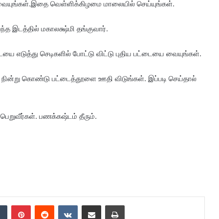
் வையுங்கள்.இதை வெள்ளிக்கிழமை மாலையில் செய்யுங்கள்.
 இடத்தில் மகாலக்ஷ்மி தங்குவார்.
ை எடுத்து செடிகளில் போட்டு விட்டு புதிய பட்டையை வையுங்கள்.
் நின்று கொண்டு பட்டைத்தூளை ஊதி விடுங்கள். இப்படி செய்தால்
ெறுவீர்கள். பணக்கஷ்டம் தீரும்.
dIn
Tumblr
Pinterest
Reddit
VKontakte
Share via Email
Print