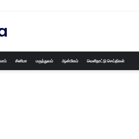
ைய தோசக்கல்லையும் புதுசா மாத்திடலாம் 10 நிமிடத்தில் பழைய தோசக்கல்லை பள
a
வோம்
சினிமா
மருத்துவம்
ஆன்மிகம்
வெளிநாட்டு செய்திகள்