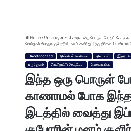
Home
/
Uncategorized
/
இந்த ஒரு பொருள் போதும் கோடி க
செய்தால் போதும் குபேரரின் மனம் குளிர்து பிறகு நீங்கள் வேண்டா
Uncategorized
ஆங்கிலம் பேசுவோம்
ஆன்மிகம்
இந்திய ச
மருத்துவம்
வெளிநாட்டு செய்திகள்
வேலைவாய்ப்பு
இந்த ஒரு பொருள் போ
காணாமல் போக இந்த
இடத்தில் வைத்து இப்
குபேரரின் மனம் குளிர்