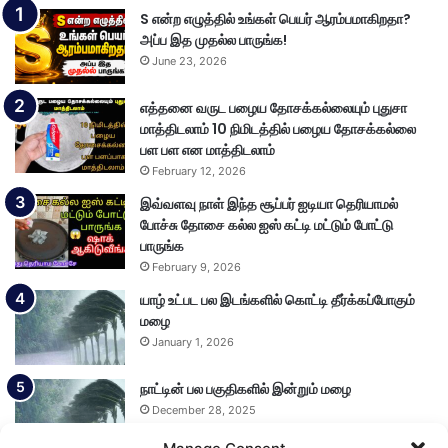
S என்ற எழுத்தில் உங்கள் பெயர் ஆரம்பமாகிறதா?
அப்ப இத முதல்ல பாருங்க!
June 23, 2026
எத்தனை வருட பழைய தோசக்கல்லையும் புதுசா
மாத்திடலாம் 10 நிமிடத்தில் பழைய தோசக்கல்லை
பள பள என மாத்திடலாம்
February 12, 2026
இவ்வளவு நாள் இந்த சூப்பர் ஐடியா தெரியாமல்
போச்சு தோசை கல்ல ஐஸ் கட்டி மட்டும் போட்டு
பாருங்க
February 9, 2026
யாழ் உட்பட பல இடங்களில் கொட்டி தீர்க்கப்போகும்
மழை
January 1, 2026
நாட்டின் பல பகுதிகளில் இன்றும் மழை
December 28, 2025