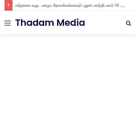
எத்தனை வருட பழைய தோசக்கல்லையும் புதுசா மாத்திடலாம் 10 நிமிடத்தில் பழைய தோசக்கல்லை பள பள என மாத்திடலாம்
Thadam Media
Menu
S
fo