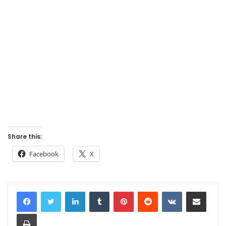
Share this:
Facebook
X
LinkedIn
Tumblr
Pinterest
Reddit
VKontakte
Share via Email
Print