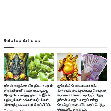
Related Articles
உங்கள் வாழ்க்கையில் தீராத கஷ்டம்
குபேரரின் பொம்மையை இந்த
இருக்கிறதா? ஏலக்காயை பூஜை
திசையில் வைத்து இப்படி செய்தால்
அறையில் வைத்து தினமும் இப்படி
அவருடைய மனம் குளிரும். பிறகு
வழிபடுங்கள். உங்கள் கஷ்டங்கள்
நீங்கள் போதும் போதும் என்று
அனைத்து காணாமல் போய்விடும்.
சொல்லும் வகையில் பணம் சேர்ந்து
கொண்டே இருக்கும்.
May 20, 2022