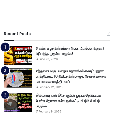
Recent Posts
S என்ற எழுத்தில் உங்கள் பெயர் ஆரம்பமாகிறதா?
அப்ப இத முதல்ல பாருங்க!
June 23, 2026
எத்தனை வருட பழைய தோசக்கல்லையும் புதுசா
மாத்திடலாம் 10 நிமிடத்தில் பழைய தோசக்கல்லை
பள பள என மாத்திடலாம்
February 12, 2026
இவ்வளவு நாள் இந்த சூப்பர் ஐடியா தெரியாமல்
போச்சு தோசை கல்ல ஐஸ் கட்டி மட்டும் போட்டு
பாருங்க
February 9, 2026