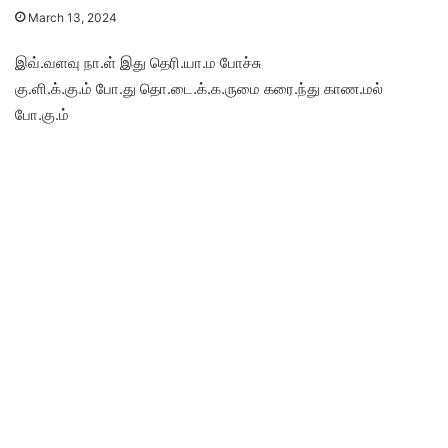
March 13, 2024
இவ்.வளவு நா.ள் இது தெரி.யா.ம போச்சு
கு.ளி.க்.கு.ம் போ.து தொ.டை.க்.க.ருமை கரை.ந்து காண.மல்
போ.கு.ம்