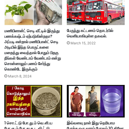
பேருந்து கட்டணம் தொடர்பில்
மணிபிளான்ட் செடி வீட்டில் இருந்து
வெளியாகியுள்ள தகவல்.
பணக்கஷ்டம் ஏற்படுகின்றதா?
அப்படி என்றால் மணிபிபான்ட் செடி
March 15, 2022
அடியில் இந்த பொருட்களை
மறைத்து வைத்தால் போதும் பிறகு
நீங்கள் வேண்டாம் வேண்டாம் என்று
சொன்னாலும் பணம் சேர்ந்து
கொண்டே இருக்கும்
March 8, 2024
1 சொ.ட்.டு போ.து.ம் வெ.ளி.ய
இவ்வளவு நாள் இது தெரியாம
போ.கு.ம் போ.து த.ட.வி.ட்.டு
போச்சு ஒரு வாரம் போதும் 10 கிலோ