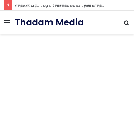
எத்தனை வருட பழைய தோசக்கல்லையும் புதுசா மாத்திடலாம் 10 நிமிடத்தில் பழைய தோசக்கல்லை பள பள என மாத்திடலாம்
Thadam Media
Menu
S
fo