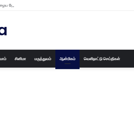
ைய தோசக்கல்லையும் புதுசா மாத்திடலாம் 10 நிமிடத்தில் பழைய தோசக்கல்லை பள
a
வோம்
சினிமா
மருத்துவம்
ஆன்மிகம்
வெளிநாட்டு செய்திகள்