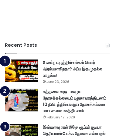
Recent Posts
S என்ற எழுத்தில் உங்கள் பெயர்
ஆரம்பமாகிறதா? அப்ப இத முதல்ல
பாருங்க!
June 23, 2026
எத்தனை வருட பழைய
தோசக்கல்லையும் புதுசா மாத்திடலாம்
10 நிமிடத்தில் பழைய தோசக்கல்லை
பள பள என மாத்திடலாம்
February 12, 2026
இவ்வளவு நாள் இந்த சூப்பர் ஐடியா
தெரியாமல் போச்சு தோசை கல்ல ஐஸ்