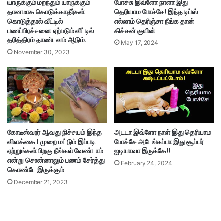
யாருக்கும் மறந்தும் யாருக்கும்
போச்சு இவ்ளோ நாளா இது
தானமாக கொடுக்காதீர்கள்
தெரியாம போச்சே! இந்த டிப்ஸ்
கொடுத்தால் வீட்டில்
எல்லாம் தெரிஞ்சா நீங்க தான்
பணப்பிரச்சனை ஏற்படும் வீட்டில்
கிச்சன் குயின்
தரித்திரம் தாண்டவம் ஆடும்.
May 17, 2024
November 30, 2023
கோடீஸ்வரர் ஆவது நிச்சயம் இந்த
அடடா இவ்ளோ நாள் இது தெரியாம
விளக்கை 1 முறை மட்டும் இப்படி
போச்சே அடேங்கப்பா இது சூப்பர்
ஏற்றுங்கள் பிறகு நீங்கள் வேண்டாம்
ஐடியாவா இருக்கே!!
என்று சொன்னாலும் பணம் சேர்த்து
February 24, 2024
கொண்டே இருக்கும்
December 21, 2023