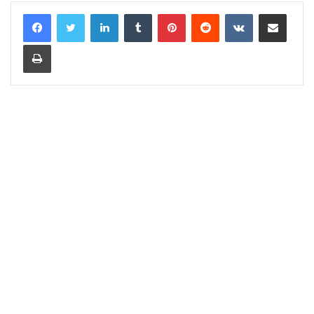
LinkedIn
Tumblr
Pinterest
Reddit
VKontakte
Share via Email
Print