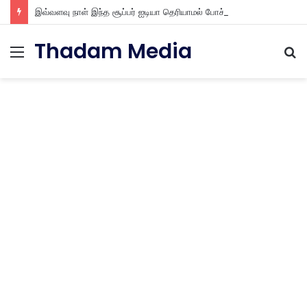
இவ்வளவு நாள் இந்த சூப்பர் ஐடியா தெரியாமல் போச்சு தோசை கல்ல ஐஸ் கட்டி மட்டும் போட்டு பாருங்க
Thadam Media
Menu
S
fo