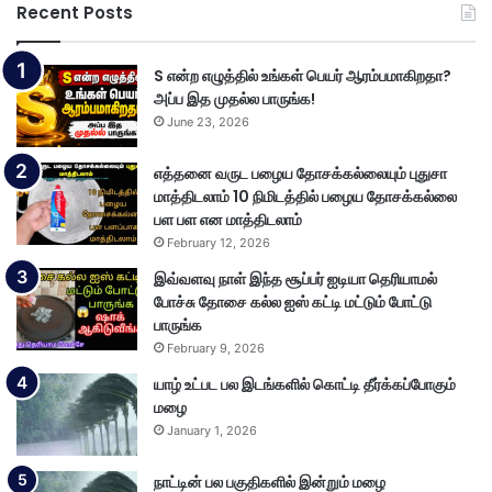
Recent Posts
S என்ற எழுத்தில் உங்கள் பெயர் ஆரம்பமாகிறதா?
அப்ப இத முதல்ல பாருங்க!
June 23, 2026
எத்தனை வருட பழைய தோசக்கல்லையும் புதுசா
மாத்திடலாம் 10 நிமிடத்தில் பழைய தோசக்கல்லை
பள பள என மாத்திடலாம்
February 12, 2026
இவ்வளவு நாள் இந்த சூப்பர் ஐடியா தெரியாமல்
போச்சு தோசை கல்ல ஐஸ் கட்டி மட்டும் போட்டு
பாருங்க
February 9, 2026
யாழ் உட்பட பல இடங்களில் கொட்டி தீர்க்கப்போகும்
மழை
January 1, 2026
நாட்டின் பல பகுதிகளில் இன்றும் மழை