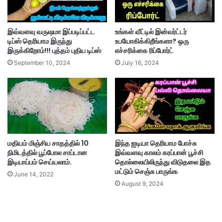
இவ்வளவு வருஷமா இப்படிப்பட்ட
உங்கள் வீட்டில் இன்வர்ட்டர்
டிப்ஸ் தெரியாம இருந்து
உபயோகிக்கிறீங்களா? ஒரு
இருக்கிறோம்!!! புத்தம் புதிய டிப்ஸ்
எச்சரிக்கை ரிப்போர்ட்
September 10, 2024
July 16, 2024
மதியம் மிஞ்சிய சாதத்தில் 10
இந்த ஐடியா தெரியாம போச்சு
நிமிடத்தில் பூப்போல சாப்டான
இவ்வளவு காலம் கரப்பான் பூச்சி
இடியாப்பம் செய்யலாம்.
தொல்லையிலிருந்து விடுதலை இத
மட்டும் செஞ்சு பாருங்க
June 14, 2022
August 9, 2024