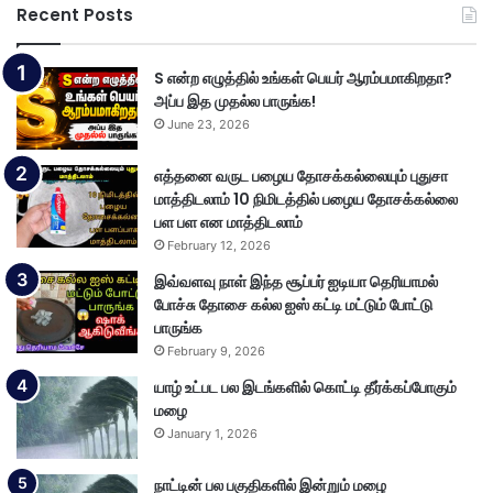
Recent Posts
S என்ற எழுத்தில் உங்கள் பெயர் ஆரம்பமாகிறதா?
அப்ப இத முதல்ல பாருங்க!
June 23, 2026
எத்தனை வருட பழைய தோசக்கல்லையும் புதுசா
மாத்திடலாம் 10 நிமிடத்தில் பழைய தோசக்கல்லை
பள பள என மாத்திடலாம்
February 12, 2026
இவ்வளவு நாள் இந்த சூப்பர் ஐடியா தெரியாமல்
போச்சு தோசை கல்ல ஐஸ் கட்டி மட்டும் போட்டு
பாருங்க
February 9, 2026
யாழ் உட்பட பல இடங்களில் கொட்டி தீர்க்கப்போகும்
மழை
January 1, 2026
நாட்டின் பல பகுதிகளில் இன்றும் மழை