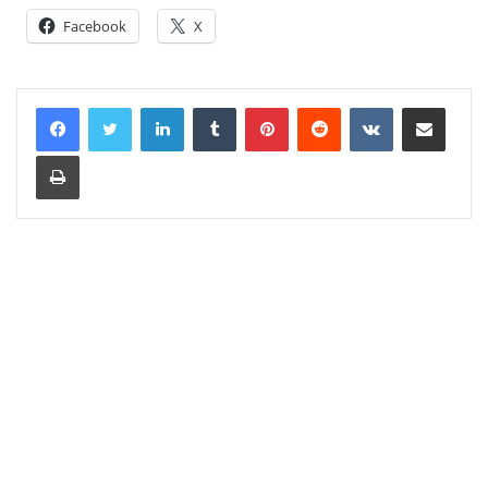
Facebook
X
LinkedIn
Tumblr
Pinterest
Reddit
VKontakte
Share via Email
Print