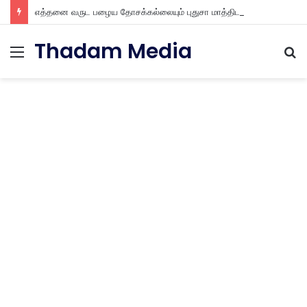
எத்தனை வருட பழைய தோசக்கல்லையும் புதுசா மாத்திடலாம் 10 நிமிடத்தில் பழைய தோசக்கல்லை பள பள என மாத்திடலாம்
Thadam Media
Menu
S
fo