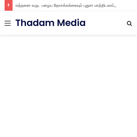
எத்தனை வருட பழைய தோசக்கல்லையும் புதுசா மாத்திடலாம் 10 நிமிடத்தில் பழைய தோசக்கல்லை பள பள என மாத்திடலாம்
Thadam Media
Menu
S
fo