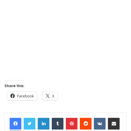
Share this:
Facebook
X
LinkedIn
Tumblr
Pinterest
Reddit
VKontakte
Share via Email
Print