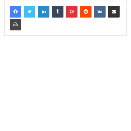
LinkedIn
Tumblr
Pinterest
Reddit
VKontakte
Share via Email
Print