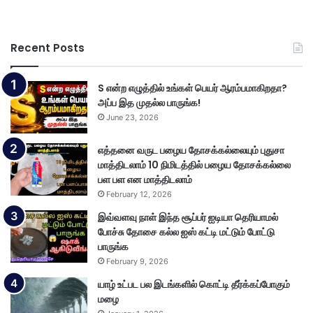
Recent Posts
S என்ற எழுத்தில் உங்கள் பெயர் ஆரம்பமாகிறதா?
அப்ப இத முதல்ல பாருங்க!
June 23, 2026
எத்தனை வருட பழைய தோசக்கல்லையும் புதுசா
மாத்திடலாம் 10 நிமிடத்தில் பழைய தோசக்கல்லை
பள பள என மாத்திடலாம்
February 12, 2026
இவ்வளவு நாள் இந்த சூப்பர் ஐடியா தெரியாமல்
போச்சு தோசை கல்ல ஐஸ் கட்டி மட்டும் போட்டு
பாருங்க
February 9, 2026
யாழ் உட்பட பல இடங்களில் கொட்டி தீர்க்கப்போகும்
மழை