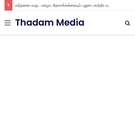
எத்தனை வருட பழைய தோசக்கல்லையும் புதுசா மாத்திடலாம் 10 நிமிடத்தில் பழைய தோசக்கல்லை பள பள என மாத்திடலாம்
Thadam Media
Menu
S
fo