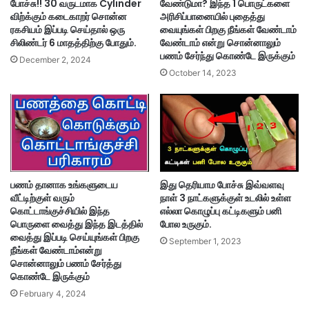
போச்சு!! 30 வருடமாக Cylinder
வேண்டுமா? இந்த 1 பொருட்களை
விற்க்கும் கடைகாறர் சொன்ன
அரிசிப்பானையில் புதைத்து
ரகசியம் இப்படி செய்தால் ஒரு
வையுங்கள் பிறகு நீங்கள் வேண்டாம்
சிலிண்டர் 6 மாதத்திற்கு போதும்.
வேண்டாம் என்று சொன்னாலும்
பணம் சேர்ந்து கொண்டே இருக்கும்
December 2, 2024
October 14, 2023
பணம் தானாக உங்களுடைய
இது தெரியாம போச்சு இவ்வளவு
வீட்டிற்குள் வரும்
நாள் 3 நாட்களுக்குள் உடலில் உள்ள
கொட்டாங்குச்சியில் இந்த
எல்லா கொழுப்பு கட்டிகளும் பனி
பொருளை வைத்து இந்த இடத்தில்
போல உருகும்.
வைத்து இப்படி செய்யுங்கள் பிறகு
September 1, 2023
நீங்கள் வேண்டாம்என்று
சொன்னாலும் பணம் சேர்த்து
கொண்டே இருக்கும்
February 4, 2024