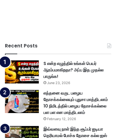
Recent Posts
S என்ற எழுத்தில் உங்கள் பெயர்
ஆரம்பமாகிறதா? அப்ப இத முதல்ல
பாருங்க!
June 23, 2026
எத்தனை வருட பழைய
தோசக்கல்லையும் புதுசா மாத்திடலாம்
10 நிமிடத்தில் பழைய தோசக்கல்லை
பள பள என மாத்திடலாம்
February 12, 2026
இவ்வளவு நாள் இந்த சூப்பர் ஐடியா
தெரியாமல் போச்சு தோசை கல்ல ஐஸ்