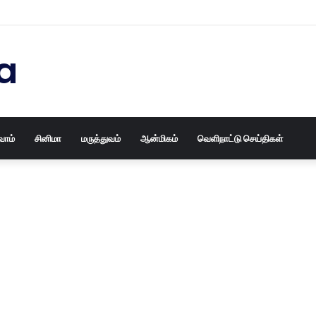
 பழைய தோசக்கல்லையும் புதுசா மாத்திடலாம் 10 நிமிடத்தில் பழைய தோசக்கல்லை
a
வோம்
சினிமா
மருத்துவம்
ஆன்மிகம்
வெளிநாட்டு செய்திகள்