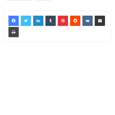
LinkedIn
Tumblr
Pinterest
Reddit
VKontakte
Share via Email
Print