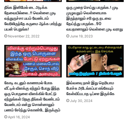
நீங்க இனிமேல் டை அடிக்க
ஒரு முறை செய்து பாருங்க.! முடி
தேவையில்லை..!! வெள்ளை முடி
முழுவதும் வெள்ளையாக
வந்துருச்சா பயம் வேண்டாம்
இருந்தாலும் சரி ஒரு தடவை
வேரிலிருந்தே கருமை ஆக்க பார்த்து
தேய்த்து பாருங்க..90
பயன் பெறுங்க!
வயதானாலும் வெள்ளை முடி வராது
November 22, 2022
June 19, 2023
கோடி கடனும் காணாமல் போக
இவ்வளவு நாள் இது தெரியாம
வீட்டில் விளக்கு ஏற்றும் போது இந்த
போச்சு அடேங்கப்பா எங்கேயும்
ஒரு பொருளை விளக்கில் போட்டு
கேள்விப்படாத டிப்ஸா இருக்கே
ஏற்றுங்கள் பிறகு நீங்கள் வேண்டாம்
July 30, 2024
வேண்டாம் என்று சொன்னாலும்
பணம் சேர்ந்து கொண்டே இருக்கும்
April 16, 2024