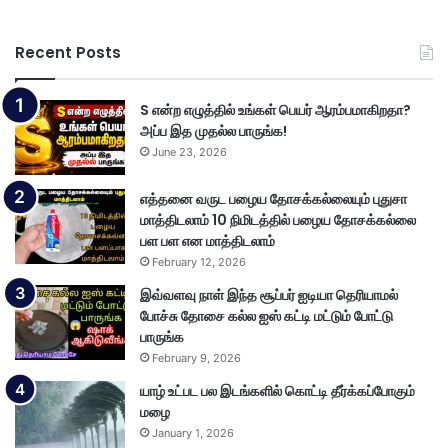
Recent Posts
S என்ற எழுத்தில் உங்கள் பெயர் ஆரம்பமாகிறதா?
அப்ப இத முதல்ல பாருங்க!
June 23, 2026
எத்தனை வருட பழைய தோசக்கல்லையும் புதுசா
மாத்திடலாம் 10 நிமிடத்தில் பழைய தோசக்கல்லை
பள பள என மாத்திடலாம்
February 12, 2026
இவ்வளவு நாள் இந்த சூப்பர் ஐடியா தெரியாமல்
போச்சு தோசை கல்ல ஐஸ் கட்டி மட்டும் போட்டு
பாருங்க
February 9, 2026
யாழ் உட்பட பல இடங்களில் கொட்டி தீர்க்கப்போகும்
மழை
January 1, 2026