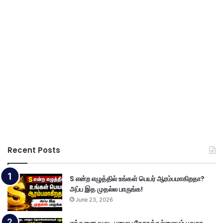
Recent Posts
S என்ற எழுத்தில் உங்கள் பெயர் ஆரம்பமாகிறதா?
அப்ப இத முதல்ல பாருங்க!
June 23, 2026
எத்தனை வருட பழைய தோசக்கல்லையும் புதுசா