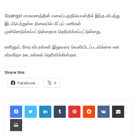
Guangxi மாகாணத்தின் மலைப்பகுதியொன்றில் இந்த விபத்து
இடம்பெற்றுள்ள நிலையில் மீட்புப் பணிகள்
முன்னெடுக்கப்பட்டுள்ளதாக தெரிவிக்கப்பட்டுள்ளது.
எனினும், சேத விபரங்கள் இதுவரை வெளியிடப்படவில்லை என
சர்வதேச ஊடகங்கள் தெரிவிக்கின்றன.
Share this:
Facebook
X
LinkedIn
Tumblr
Pinterest
Reddit
VKontakte
Share via Email
Print