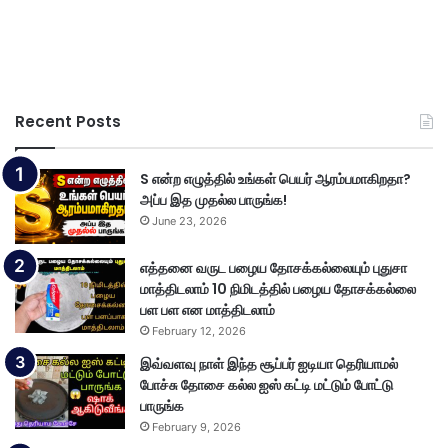
Recent Posts
S என்ற எழுத்தில் உங்கள் பெயர் ஆரம்பமாகிறதா?
அப்ப இத முதல்ல பாருங்க!
June 23, 2026
எத்தனை வருட பழைய தோசக்கல்லையும் புதுசா
மாத்திடலாம் 10 நிமிடத்தில் பழைய தோசக்கல்லை
பள பள என மாத்திடலாம்
February 12, 2026
இவ்வளவு நாள் இந்த சூப்பர் ஐடியா தெரியாமல்
போச்சு தோசை கல்ல ஐஸ் கட்டி மட்டும் போட்டு
பாருங்க
February 9, 2026