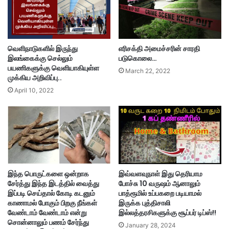
வெளிநாடுகளில் இருந்து
எரிசக்தி அமைச்சரின் சாரதி
இலங்கைக்கு செல்லும்
படுகொலை…
பயணிகளுக்கு வெளியாகியுள்ள
March 22, 2022
முக்கிய அறிவிப்பு..
April 10, 2022
இந்த பொருட்களை ஒன்றாக
இவ்வளவுநாள் இது தெரியாம
சேர்த்து இந்த இடத்தில் வைத்து
போச்சு 10 வருஷம் ஆனாலும்
இப்படி செய்தால் கோடி கடனும்
பாத்ரூமில் உப்பகறை படியாமல்
காணாமல் போகும் பிறகு நீங்கள்
இருக்க புத்திசாலி
வேண்டாம் வேண்டாம் என்று
இல்லத்தரசிகளுக்கு சூப்பர் டிப்ஸ்!!
சொன்னாலும் பணம் சேர்ந்து
January 28, 2024