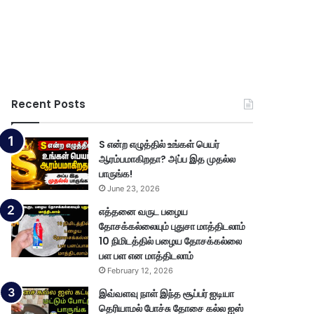
Recent Posts
S என்ற எழுத்தில் உங்கள் பெயர்
ஆரம்பமாகிறதா? அப்ப இத முதல்ல
பாருங்க!
June 23, 2026
எத்தனை வருட பழைய
தோசக்கல்லையும் புதுசா மாத்திடலாம்
10 நிமிடத்தில் பழைய தோசக்கல்லை
பள பள என மாத்திடலாம்
February 12, 2026
இவ்வளவு நாள் இந்த சூப்பர் ஐடியா
தெரியாமல் போச்சு தோசை கல்ல ஐஸ்