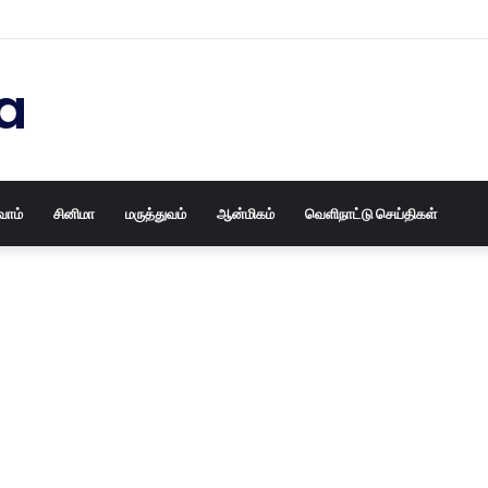
ைய தோசக்கல்லையும் புதுசா மாத்திடலாம் 10 நிமிடத்தில் பழைய தோசக்கல்லை பள
a
வோம்
சினிமா
மருத்துவம்
ஆன்மிகம்
வெளிநாட்டு செய்திகள்