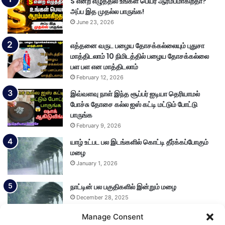
S என்ற எழுத்தில் உங்கள் பெயர் ஆரம்பமாகிறதா?
அப்ப இத முதல்ல பாருங்க!
June 23, 2026
எத்தனை வருட பழைய தோசக்கல்லையும் புதுசா
மாத்திடலாம் 10 நிமிடத்தில் பழைய தோசக்கல்லை
பள பள என மாத்திடலாம்
February 12, 2026
இவ்வளவு நாள் இந்த சூப்பர் ஐடியா தெரியாமல்
போச்சு தோசை கல்ல ஐஸ் கட்டி மட்டும் போட்டு
பாருங்க
February 9, 2026
யாழ் உட்பட பல இடங்களில் கொட்டி தீர்க்கப்போகும்
மழை
January 1, 2026
நாட்டின் பல பகுதிகளில் இன்றும் மழை
December 28, 2025
Manage Consent