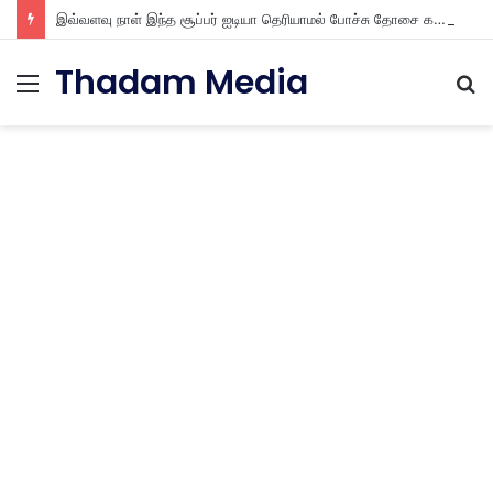
இவ்வளவு நாள் இந்த சூப்பர் ஐடியா தெரியாமல் போச்சு தோசை கல்ல ஐஸ் கட்டி மட்டும் போட்டு பாருங்க
Thadam Media
Menu
S
fo