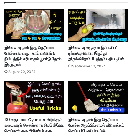
இவ்வளவு நாள் இது தெரியாம
இவ்வளவு வருஷமா இப்படிப்பட்ட
போச்சு பல வருட கால் வலியும் 5
டிப்ஸ் தெரியாம இருந்து
நிமிடத்தில் சரியாகும் பூண்டு தோல்
இருக்கிறோம்!!! புத்தம் புதிய டிப்ஸ்
இருந்தால்
September 10, 2024
August 20, 2024
30 வருடமாக Cylinder விற்க்கும்
இவ்வளவு நாள் இது தெரியாம
கடைகாறர் சொன்ன ரகசியம் இப்படி
போச்சு அலுப்பில்லாமல் வீடு சுத்தம்
செய்தால் ஒரு சிலிண்டர் ஒரு
செய்ய 10 சூப்பர் டிப்ஸ்