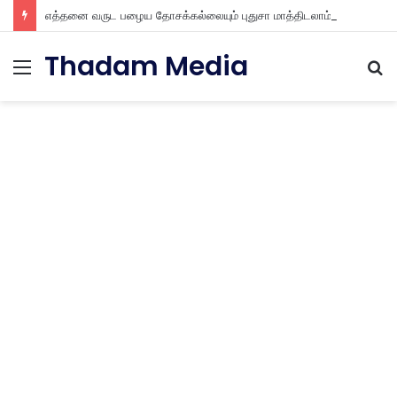
எத்தனை வருட பழைய தோசக்கல்லையும் புதுசா மாத்திடலாம் 10 நிமிடத்தில் பழைய தோசக்கல்லை பள பள என மாத்திடலாம்
Thadam Media
Menu
S
fo