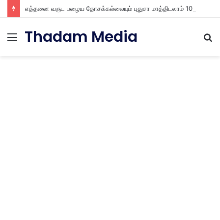
எத்தனை வருட பழைய தோசக்கல்லையும் புதுசா மாத்திடலாம் 10 நிமிடத்தில் பழைய தோசக்கல்லை பள பள என மாத்திடலாம்
Thadam Media
Menu
S
fo