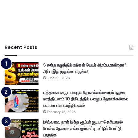
Recent Posts
S என்ற எழுத்தில் உங்கள் பெயர் ஆரம்பமாகிறதா?
அப்ப இத முதல்ல பாருங்க!
June 23, 2026
எத்தனை வருட பழைய தோசக்கல்லையும் புதுசா
மாத்திடலாம் 10 நிமிடத்தில் பழைய தோசக்கல்லை
பள பள என மாத்திடலாம்
February 12, 2026
இவ்வளவு நாள் இந்த சூப்பர் ஐடியா தெரியாமல்
போச்சு தோசை கல்ல ஐஸ் கட்டி மட்டும் போட்டு
பாருங்க