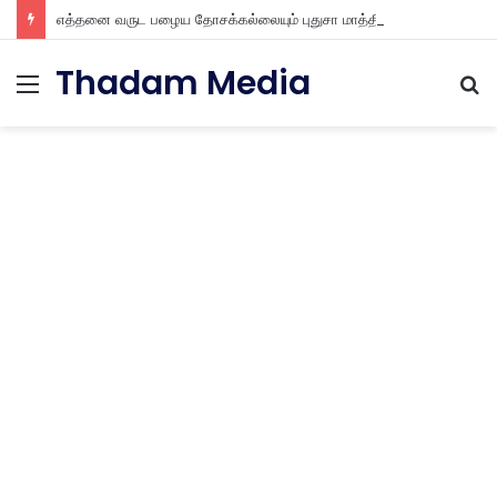
எத்தனை வருட பழைய தோசக்கல்லையும் புதுசா மாத்திடலாம் 10 நிமிடத்தில் பழைய தோசக்கல்லை பள பள என மாத்திடலாம்
Thadam Media
Menu
S
fo