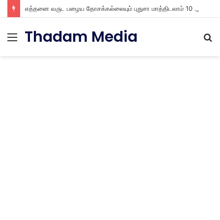
எத்தனை வருட பழைய தோசக்கல்லையும் புதுசா மாத்திடலாம் 10 நிமிடத்தில் பழைய தோசக்கல்லை பள பள என மாத்திடலாம்
Thadam Media
Menu
S
fo