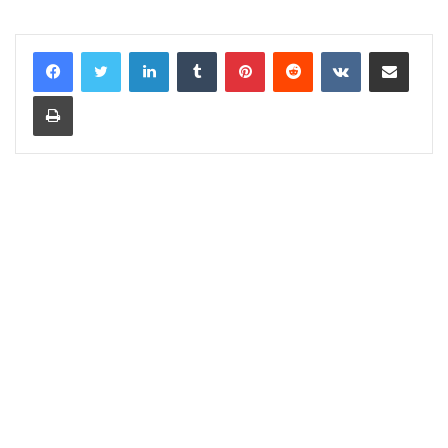
LinkedIn
Tumblr
Pinterest
Reddit
VKontakte
Share via Email
Print