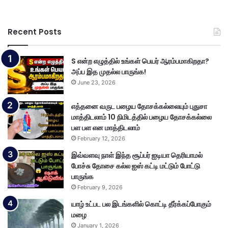
Recent Posts
S என்ற எழுத்தில் உங்கள் பெயர் ஆரம்பமாகிறதா?
அப்ப இத முதல்ல பாருங்க!
June 23, 2026
எத்தனை வருட பழைய தோசக்கல்லையும் புதுசா
மாத்திடலாம் 10 நிமிடத்தில் பழைய தோசக்கல்லை
பள பள என மாத்திடலாம்
February 12, 2026
இவ்வளவு நாள் இந்த சூப்பர் ஐடியா தெரியாமல்
போச்சு தோசை கல்ல ஐஸ் கட்டி மட்டும் போட்டு
பாருங்க
February 9, 2026
யாழ் உட்பட பல இடங்களில் கொட்டி தீர்க்கப்போகும்
மழை
January 1, 2026