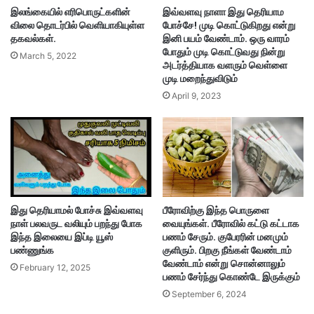
இலங்கையில் எரிபொருட்களின்
இவ்வளவு நாளா இது தெரியாம
விலை தொடர்பில் வெளியாகியுள்ள
போச்சே! முடி கொட்டுகிறது என்று
தகவல்கள்.
இனி பயம் வேண்டாம். ஒரு வாரம்
போதும் முடி கொட்டுவது நின்று
March 5, 2022
அடர்த்தியாக வளரும் வெள்ளை
முடி மறைந்துவிடும்
April 9, 2023
இது தெரியாமல் போச்சு இவ்வளவு
பீரோவிற்கு இந்த பொருளை
நாள் பலவருட வலியும் பறந்து போக
வையுங்கள். பீரோவில் கட்டு கட்டாக
இந்த இலையை இப்டி யூஸ்
பணம் சேரும். குபேரரின் மனமும்
பண்ணுங்க
குளிரும். பிறகு நீங்கள் வேண்டாம்
வேண்டாம் என்று சொன்னாலும்
February 12, 2025
பணம் சேர்ந்து கொண்டே இருக்கும்
September 6, 2024