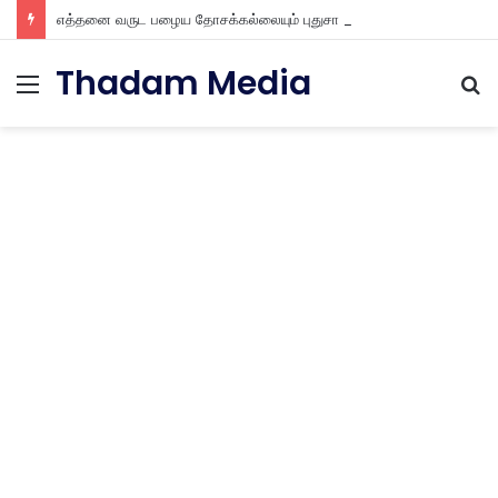
எத்தனை வருட பழைய தோசக்கல்லையும் புதுசா மாத்திடலாம் 10 நிமிடத்தில் பழைய தோசக்கல்லை பள பள என மாத்திடலாம்
Thadam Media
Menu
S
fo