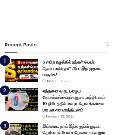
Recent Posts
S என்ற எழுத்தில் உங்கள் பெயர்
ஆரம்பமாகிறதா? அப்ப இத முதல்ல
பாருங்க!
June 23, 2026
எத்தனை வருட பழைய
தோசக்கல்லையும் புதுசா மாத்திடலாம்
10 நிமிடத்தில் பழைய தோசக்கல்லை
பள பள என மாத்திடலாம்
February 12, 2026
இவ்வளவு நாள் இந்த சூப்பர் ஐடியா
தெரியாமல் போச்சு தோசை கல்ல ஐஸ்