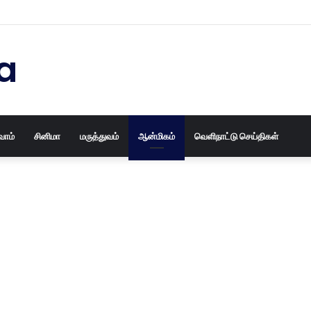
ைய தோசக்கல்லையும் புதுசா மாத்திடலாம் 10 நிமிடத்தில் பழைய தோசக்கல்லை பள
a
வோம்
சினிமா
மருத்துவம்
ஆன்மிகம்
வெளிநாட்டு செய்திகள்