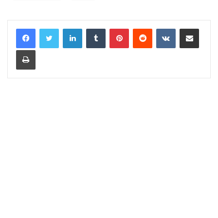
LinkedIn
Tumblr
Pinterest
Reddit
VKontakte
Share via Email
Print