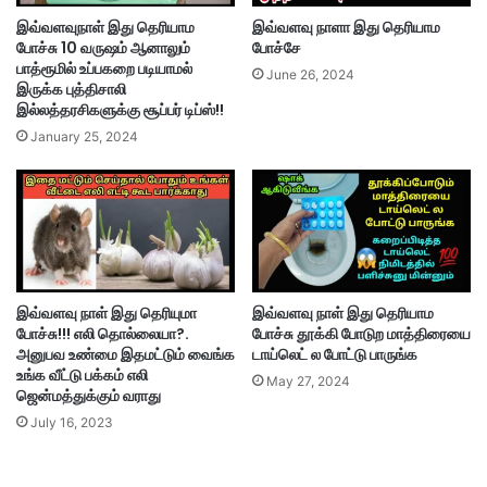
இவ்வளவுநாள் இது தெரியாம
இவ்வளவு நாளா இது தெரியாம
போச்சு 10 வருஷம் ஆனாலும்
போச்சே
பாத்ரூமில் உப்பகறை படியாமல்
June 26, 2024
இருக்க புத்திசாலி
இல்லத்தரசிகளுக்கு சூப்பர் டிப்ஸ்!!
January 25, 2024
இவ்வளவு நாள் இது தெரியுமா
இவ்வளவு நாள் இது தெரியாம
போச்சு!!! எலி தொல்லையா?.
போச்சு தூக்கி போடுற மாத்திரையை
அனுபவ உண்மை இதமட்டும் வைங்க
டாய்லெட் ல போட்டு பாருங்க
உங்க வீட்டு பக்கம் எலி
May 27, 2024
ஜென்மத்துக்கும் வராது
July 16, 2023