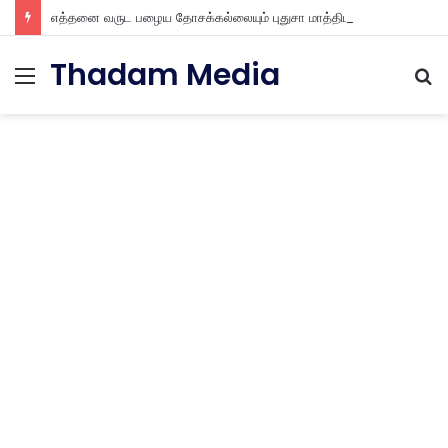
எத்தனை வருட பழைய தோசக்கல்லையும் புதுசா மாத்திடலாம் 10 நிமிடத்தில் பழைய தோசக்கல்லை பள பள என மாத்திடலாம்
Thadam Media
Menu
S
fo