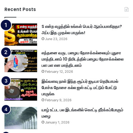
Recent Posts
S என்ற எழுத்தில் உங்கள் பெயர் ஆரம்பமாகிறதா?
அப்ப இத முதல்ல பாருங்க!
June 23, 2026
எத்தனை வருட பழைய தோசக்கல்லையும் புதுசா
மாத்திடலாம் 10 நிமிடத்தில் பழைய தோசக்கல்லை
பள பள என மாத்திடலாம்
February 12, 2026
இவ்வளவு நாள் இந்த சூப்பர் ஐடியா தெரியாமல்
போச்சு தோசை கல்ல ஐஸ் கட்டி மட்டும் போட்டு
பாருங்க
February 9, 2026
யாழ் உட்பட பல இடங்களில் கொட்டி தீர்க்கப்போகும்
மழை
January 1, 2026