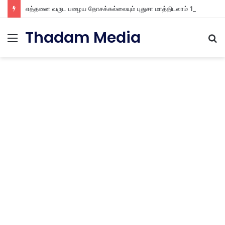
எத்தனை வருட பழைய தோசக்கல்லையும் புதுசா மாத்திடலாம் 10 நிமிடத்தில் பழைய தோசக்கல்லை பள பள என மாத்திடலாம்
Thadam Media
Menu
S
fo