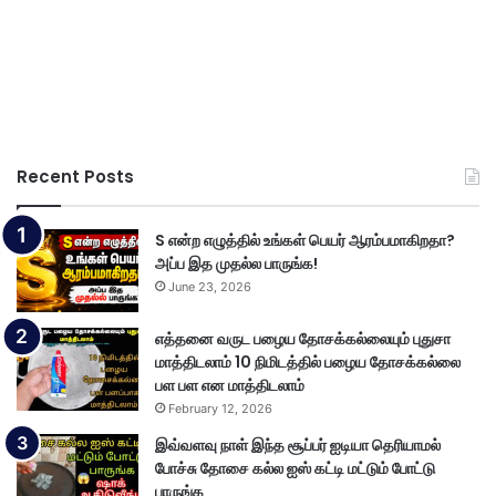
Recent Posts
S என்ற எழுத்தில் உங்கள் பெயர் ஆரம்பமாகிறதா?
அப்ப இத முதல்ல பாருங்க!
June 23, 2026
எத்தனை வருட பழைய தோசக்கல்லையும் புதுசா
மாத்திடலாம் 10 நிமிடத்தில் பழைய தோசக்கல்லை
பள பள என மாத்திடலாம்
February 12, 2026
இவ்வளவு நாள் இந்த சூப்பர் ஐடியா தெரியாமல்
போச்சு தோசை கல்ல ஐஸ் கட்டி மட்டும் போட்டு
பாருங்க