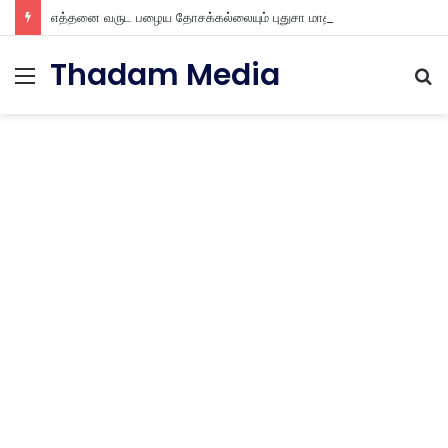
எத்தனை வருட பழைய தோசக்கல்லையும் புதுசா மாத்திடலாம் 10 நிமிடத்தில் பழைய தோசக்கல்லை பள பள என மாத்திடலாம்
Thadam Media
Menu
S
fo