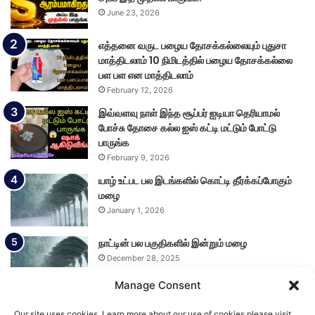
June 23, 2026
எத்தனை வருட பழைய தோசக்கல்லையும் புதுசா
மாத்திடலாம் 10 நிமிடத்தில் பழைய தோசக்கல்லை
பள பள என மாத்திடலாம்
February 12, 2026
இவ்வளவு நாள் இந்த சூப்பர் ஐடியா தெரியாமல்
போச்சு தோசை கல்ல ஐஸ் கட்டி மட்டும் போட்டு
பாருங்க
February 9, 2026
யாழ் உட்பட பல இடங்களில் கொட்டி தீர்க்கப்போகும்
மழை
January 1, 2026
நாட்டின் பல பகுதிகளில் இன்றும் மழை
December 28, 2025
Manage Consent
Our site uses cookies. Learn more about our use of cookies please visit