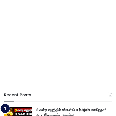
Recent Posts
S என்ற எழுத்தில் உங்கள் பெயர் ஆரம்பமாகிறதா?
அப்ப இத முதல்ல பாருங்க!