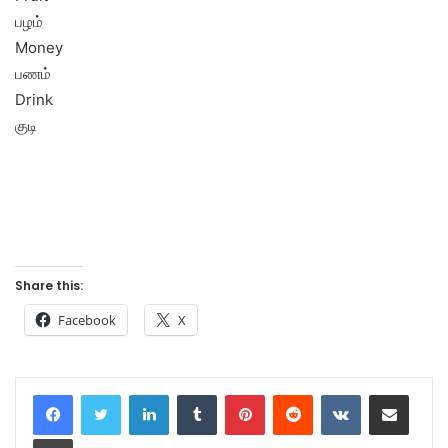
பழம்
Money
பணம்
Drink
குடி
Share this:
Facebook
X
LinkedIn
Tumblr
Pinterest
Reddit
VKontakte
Share via Email
Print