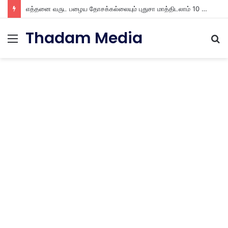
எத்தனை வருட பழைய தோசக்கல்லையும் புதுசா மாத்திடலாம் 10 நிமிடத்தில் பழைய தோசக்கல்லை பள பள என மாத்திடலாம்
Thadam Media
Menu
S
fo